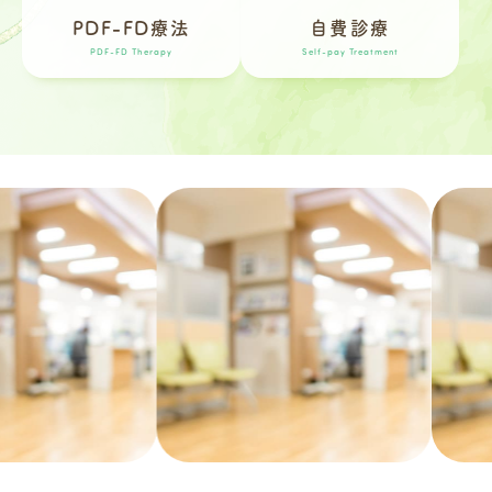
PDF-FD療法
自費診療
PDF-FD Therapy
Self-pay Treatment