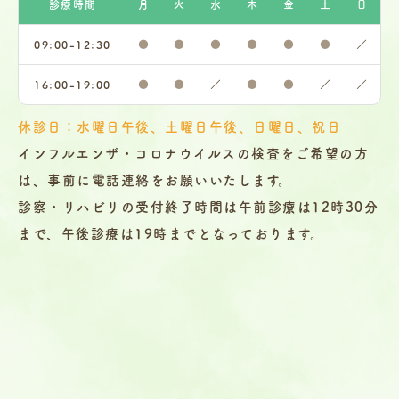
診療時間
月
火
水
木
金
土
日
09:00-12:30
●
●
●
●
●
●
／
16:00-19:00
●
●
／
●
●
／
／
休診日：水曜日午後、土曜日午後、日曜日、祝日
インフルエンザ・コロナウイルスの検査をご希望の方
は、事前に電話連絡をお願いいたします。
診察・リハビリの受付終了時間は午前診療は12時30分
まで、午後診療は19時までとなっております。