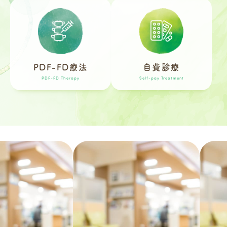
PDF-FD療法
自費診療
PDF-FD Therapy
Self-pay Treatment