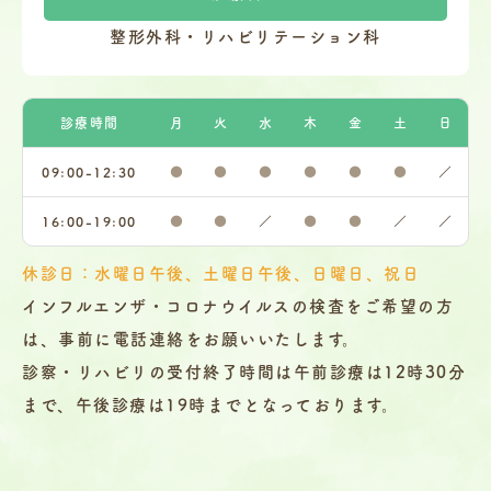
整形外科・リハビリテーション科
診療時間
月
火
水
木
金
土
日
09:00-12:30
●
●
●
●
●
●
／
16:00-19:00
●
●
／
●
●
／
／
休診日：水曜日午後、土曜日午後、日曜日、祝日
インフルエンザ・コロナウイルスの検査をご希望の方
は、事前に電話連絡をお願いいたします。
診察・リハビリの受付終了時間は午前診療は12時30分
まで、午後診療は19時までとなっております。