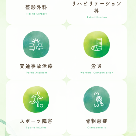
リハビリテーション
整形外科
科
Plastic Surgery
Rehabilitation
交通事故治療
労災
Traffic Accident
Workers' Compensation
スポーツ障害
骨粗鬆症
Sports Injuries
Osteoporosis