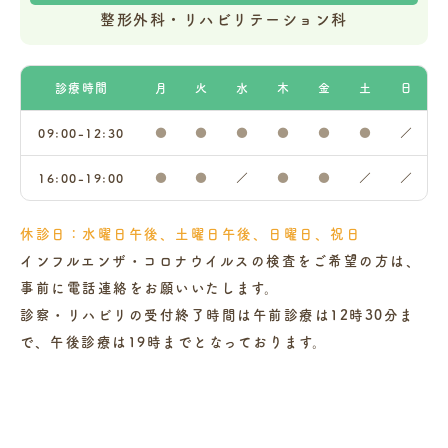
整形外科・リハビリテーション科
診療時間
月
火
水
木
金
土
日
09:00-12:30
●
●
●
●
●
●
／
16:00-19:00
●
●
／
●
●
／
／
休診日：水曜日午後、土曜日午後、日曜日、祝日
インフルエンザ・コロナウイルスの検査をご希望の方は、
事前に電話連絡をお願いいたします。
診察・リハビリの受付終了時間は午前診療は12時30分ま
で、午後診療は19時までとなっております。