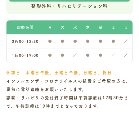
整形外科・リハビリテーション科
診療時間
月
火
水
木
金
土
日
09:00-12:30
●
●
●
●
●
●
／
16:00-19:00
●
●
／
●
●
／
／
休診日：水曜日午後、土曜日午後、日曜日、祝日
インフルエンザ・コロナウイルスの検査をご希望の方は、
事前に電話連絡をお願いいたします。
診察・リハビリの受付終了時間は午前診療は12時30分ま
で、午後診療は19時までとなっております。