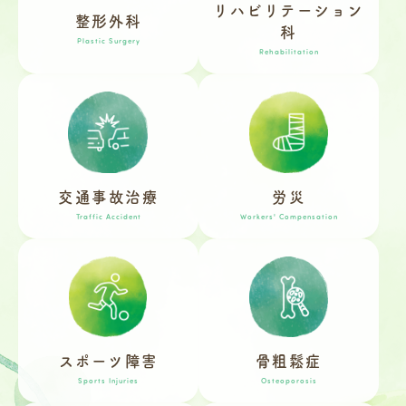
リハビリテーション
整形外科
科
Plastic Surgery
Rehabilitation
交通事故治療
労災
Traffic Accident
Workers' Compensation
スポーツ障害
骨粗鬆症
Sports Injuries
Osteoporosis