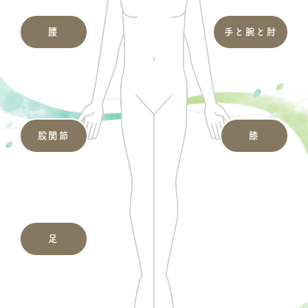
腰
手と腕と肘
股関節
膝
足