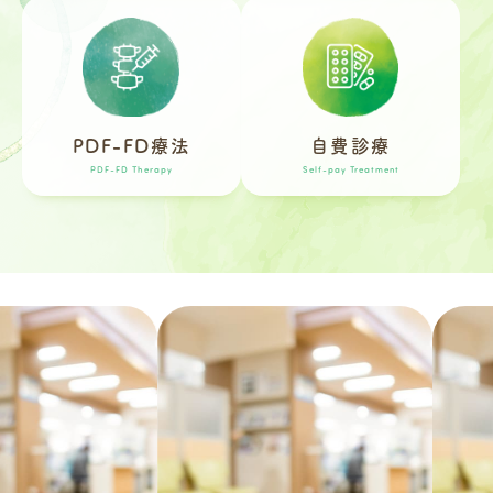
PDF-FD療法
自費診療
PDF-FD Therapy
Self-pay Treatment