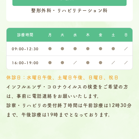
整形外科・リハビリテーション科
診療時間
月
火
水
木
金
土
日
09:00-12:30
●
●
●
●
●
●
／
16:00-19:00
●
●
／
●
●
／
／
休診日：水曜日午後、土曜日午後、日曜日、祝日
インフルエンザ・コロナウイルスの検査をご希望の方
は、事前に電話連絡をお願いいたします。
診察・リハビリの受付終了時間は午前診療は12時30分
まで、午後診療は19時までとなっております。